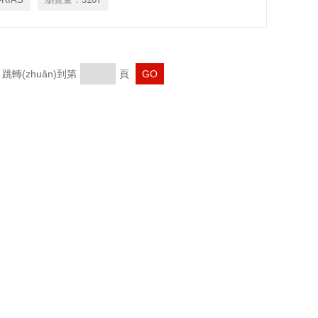
 跳轉(zhuǎn)到第
頁